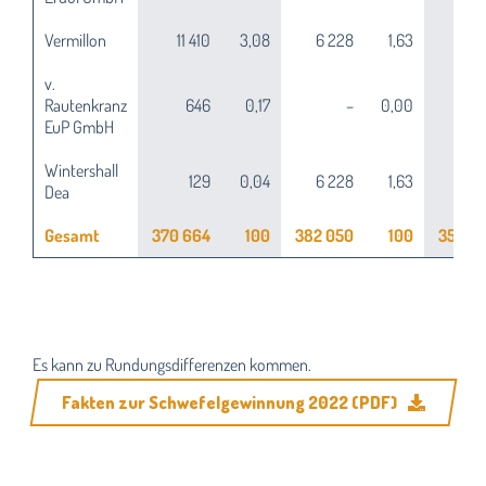
Vermillon
11 410
3,08
6 228
1,63
6 3
v.
Rautenkranz
646
0,17
–
0,00
61
EuP GmbH
Wintershall
129
0,04
6 228
1,63
9 4
Dea
Gesamt
370 664
100
382 050
100
353 2
Es kann zu Rundungsdifferenzen kommen.
Fakten zur Schwefelgewinnung 2022 (PDF)