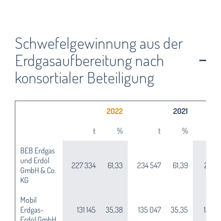
Schwefelgewinnung aus der
Erdgasaufbereitung nach
konsortialer Beteiligung
2022
2021
t
%
t
%
BEB Erdgas
und Erdöl
227 334
61,33
234 547
61,39
214 1
GmbH & Co.
KG
Mobil
Erdgas-
131 145
35,38
135 047
35,35
122 6
Erdöl GmbH