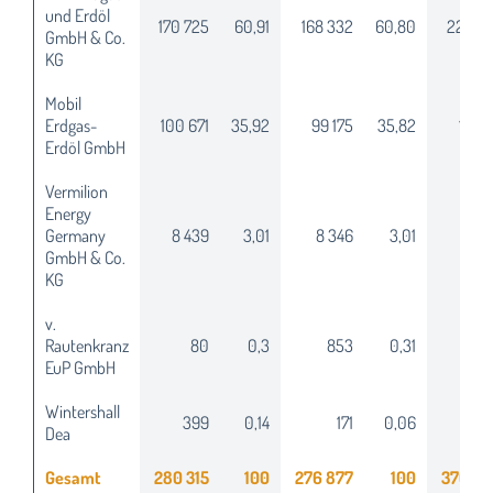
und Erdöl
170 725
60,91
168 332
60,80
227 33
GmbH & Co.
KG
Mobil
Erdgas-
100 671
35,92
99 175
35,82
131 1
Erdöl GmbH
Vermilion
Energy
Germany
8 439
3,01
8 346
3,01
11 4
GmbH & Co.
KG
v.
Rautenkranz
80
0,3
853
0,31
64
EuP GmbH
Wintershall
399
0,14
171
0,06
12
Dea
Gesamt
280 315
100
276 877
100
370 66