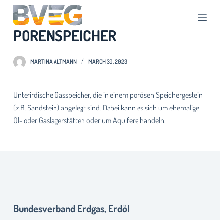
S
k
PORENSPEICHER
i
p
t
MARTINA ALTMANN
MARCH 30, 2023
o
c
Unterirdische Gasspeicher, die in einem porösen Speichergestein
o
(z.B. Sandstein) angelegt sind. Dabei kann es sich um ehemalige
n
Öl- oder Gaslagerstätten oder um Aquifere handeln.
t
e
n
t
Bundesverband Erdgas, Erdöl