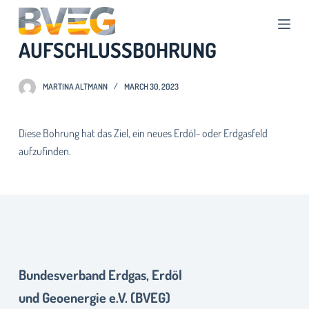
S
k
AUFSCHLUSSBOHRUNG
i
p
t
MARTINA ALTMANN
MARCH 30, 2023
o
c
Diese Bohrung hat das Ziel, ein neues Erdöl- oder Erdgasfeld
o
aufzufinden.
n
t
e
n
t
Bundesverband Erdgas, Erdöl
und Geoenergie e.V. (BVEG)