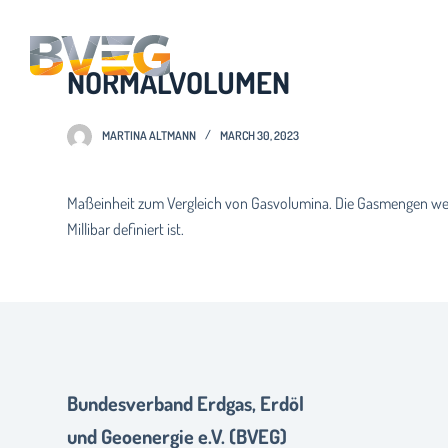
S
k
NORMALVOLUMEN
i
p
t
MARTINA ALTMANN
MARCH 30, 2023
o
c
Maßeinheit zum Vergleich von Gasvolumina. Die Gasmengen wer
o
Millibar definiert ist.
n
t
e
n
t
Bundesverband Erdgas, Erdöl
und Geoenergie e.V. (BVEG)