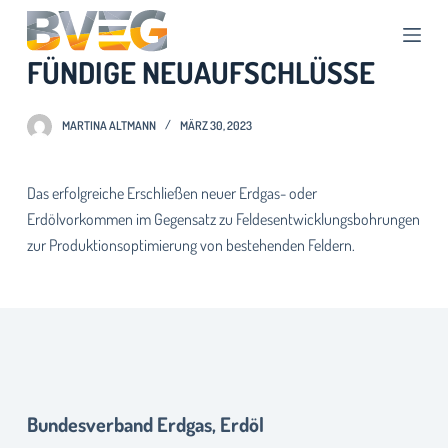
Z
u
FÜNDIGE NEUAUFSCHLÜSSE
m
I
n
MARTINA ALTMANN
MÄRZ 30, 2023
h
a
Das erfolgreiche Erschließen neuer Erdgas- oder
l
Erdölvorkommen im Gegensatz zu Feldesentwicklungsbohrungen
t
zur Produktionsoptimierung von bestehenden Feldern.
s
p
r
i
n
g
e
Bundesverband Erdgas, Erdöl
n